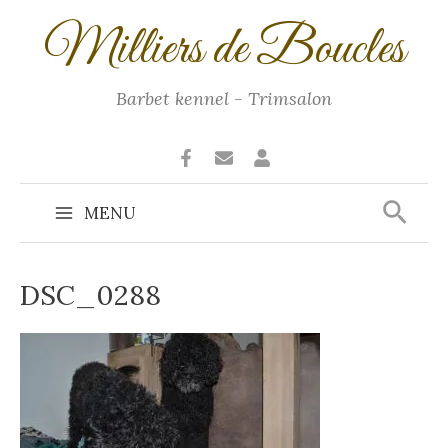
Ga
Milliers de Boucles
naar
de
inhoud
Barbet kennel - Trimsalon
Zoek
MENU
Main
Menu
DSC_0288