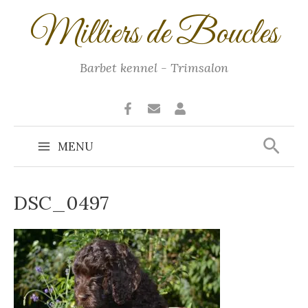
Ga
Milliers de Boucles
naar
de
inhoud
Barbet kennel - Trimsalon
Zoek
MENU
Main
Menu
DSC_0497