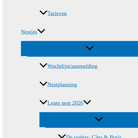
Tarieven
Nestjes
Menu
schakelen
Wachtlijst/aanmelding
Nestplanning
Lente nest 2026
Menu
schakelen
De ouders: Cleo & Boris