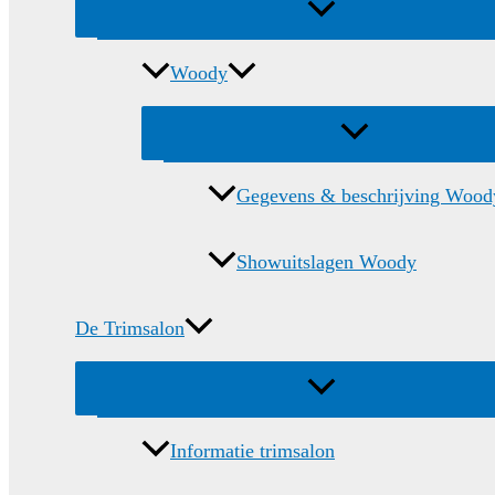
Menu
schakelen
Woody
Menu
schakelen
Gegevens & beschrijving Wood
Showuitslagen Woody
De Trimsalon
Menu
schakelen
Informatie trimsalon