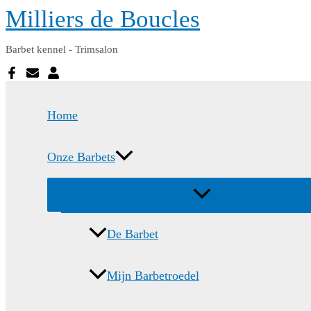
Ga
Milliers de Boucles
naar
de
Barbet kennel - Trimsalon
inhoud
Home
Onze Barbets
Menu
schakelen
De Barbet
Mijn Barbetroedel