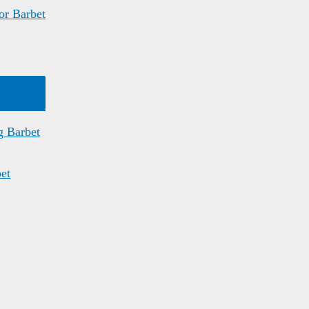
or Barbet
g Barbet
et