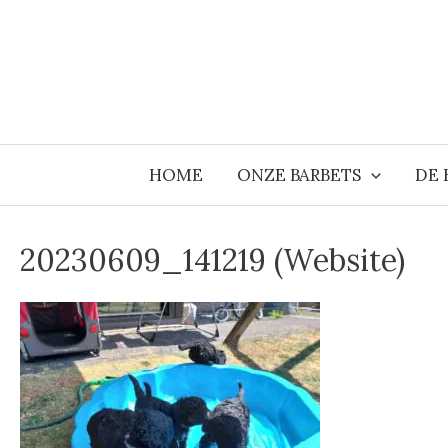
Ga
naar
de
inhoud
HOME
ONZE BARBETS
DE 
20230609_141219 (Website)