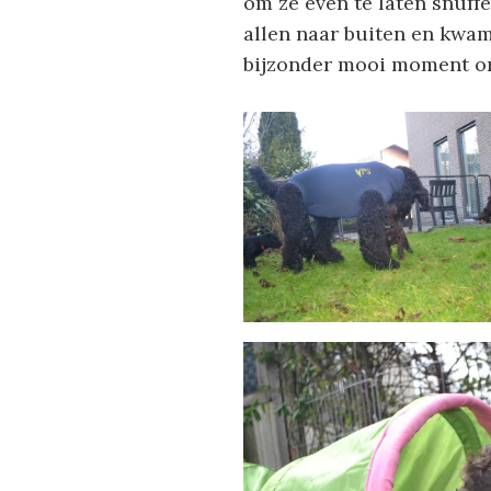
om ze even te laten snuffe
allen naar buiten en kwa
bijzonder mooi moment om 