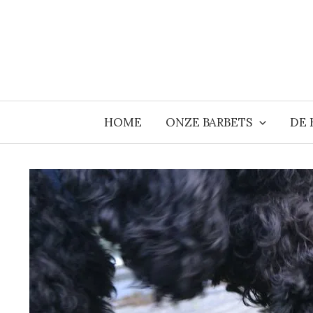
Ga
naar
de
inhoud
HOME
ONZE BARBETS
DE 