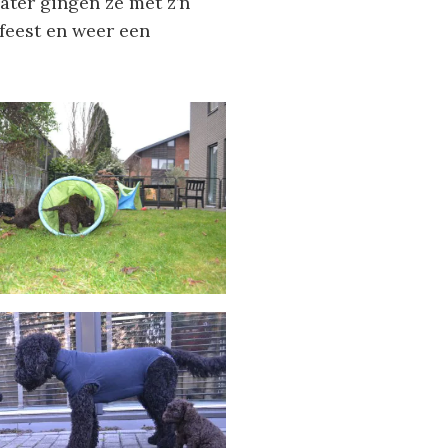
later gingen ze met z’n
feest en weer een