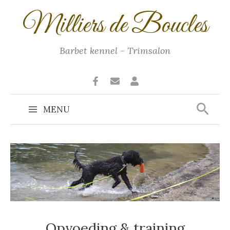
Ga
Milliers de Boucles
naar
de
inhoud
Barbet kennel - Trimsalon
Zoek
MENU
Main
Menu
Opvoeding & training