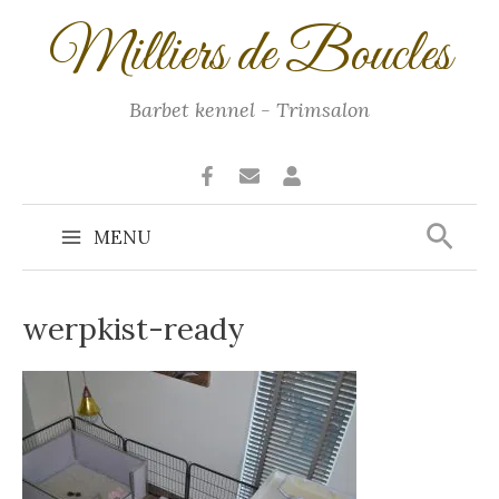
Ga
Milliers de Boucles
naar
de
inhoud
Barbet kennel - Trimsalon
Zoek
MENU
Main
Menu
werpkist-ready