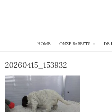
Ga
naar
de
inhoud
HOME
ONZE BARBETS
DE 
20260415_153932