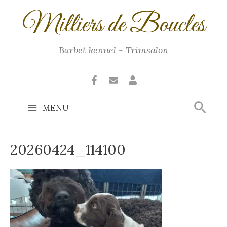
Ga
Milliers de Boucles
naar
de
inhoud
Barbet kennel - Trimsalon
Zoek
MENU
Main
Menu
20260424_114100