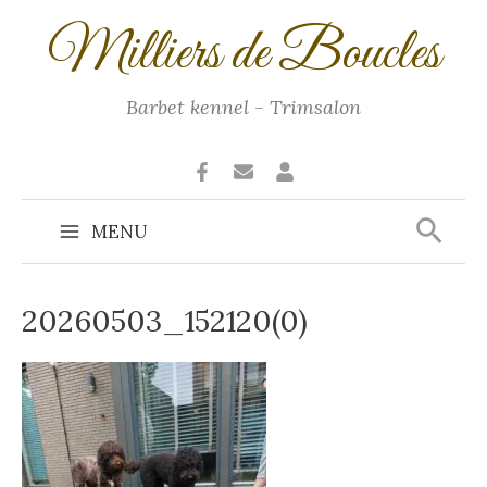
Ga
Milliers de Boucles
naar
de
inhoud
Barbet kennel - Trimsalon
Zoek
MENU
Main
Menu
20260503_152120(0)