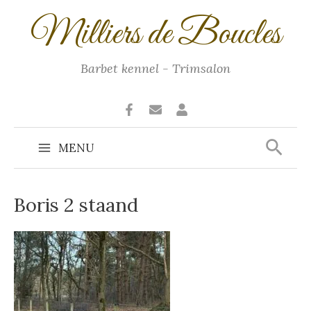
Ga
Milliers de Boucles
naar
de
inhoud
Barbet kennel - Trimsalon
Zoek
MENU
Main
Menu
Boris 2 staand