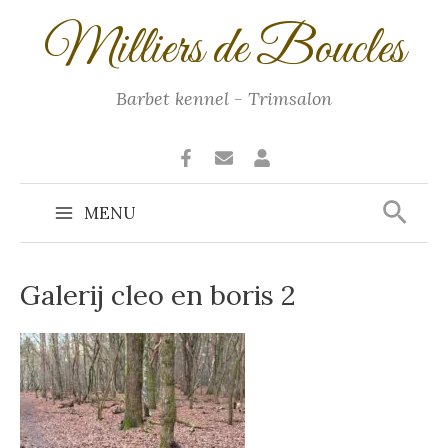
Ga
Milliers de Boucles
naar
de
inhoud
Barbet kennel - Trimsalon
Zoek
MENU
Main
Menu
Galerij cleo en boris 2