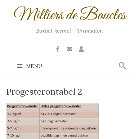
Ga
Milliers de Boucles
naar
de
inhoud
Barbet kennel - Trimsalon
Zoek
MENU
Main
Menu
Progesterontabel 2