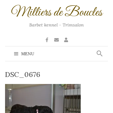
Ga
Milliers de Boucles
naar
de
inhoud
Barbet kennel - Trimsalon
Zoek
MENU
Main
Menu
DSC_0676