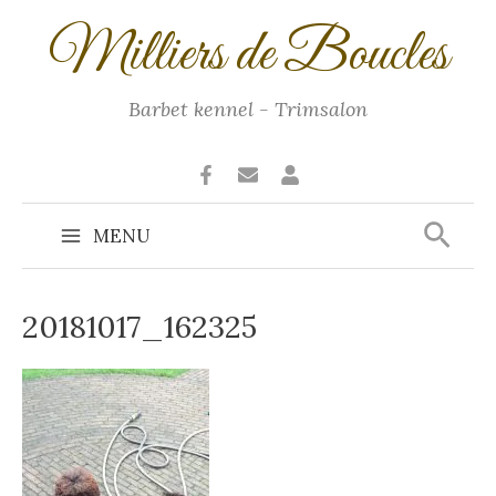
Ga
Milliers de Boucles
naar
de
inhoud
Barbet kennel - Trimsalon
Zoek
MENU
Main
Menu
20181017_162325