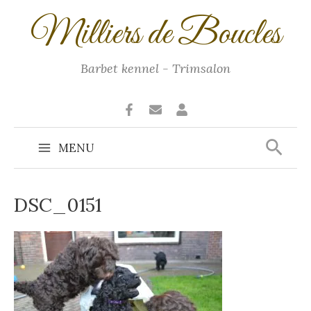
Ga
Milliers de Boucles
naar
de
inhoud
Barbet kennel - Trimsalon
Zoek
MENU
Main
Menu
DSC_0151