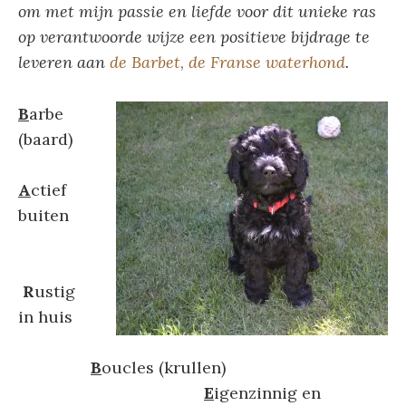
om met mijn passie en liefde voor dit unieke ras
op verantwoorde wijze een positieve bijdrage te
leveren aan
de Barbet, de Franse waterhond
.
B
arbe
(baard)
A
ctief
buiten
R
ustig
in huis
B
oucles (krullen)
E
igenzinnig en