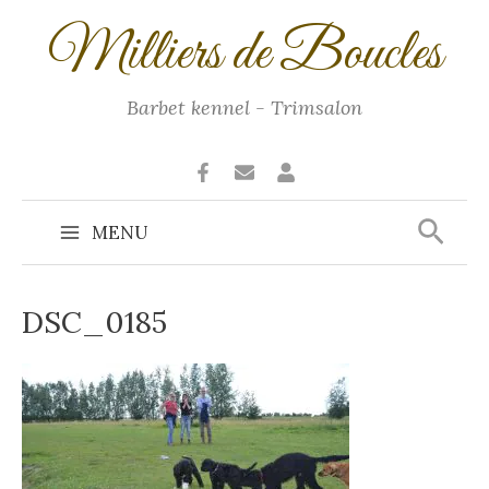
Ga
Milliers de Boucles
naar
de
inhoud
Barbet kennel - Trimsalon
Zoek
MENU
Main
Menu
DSC_0185