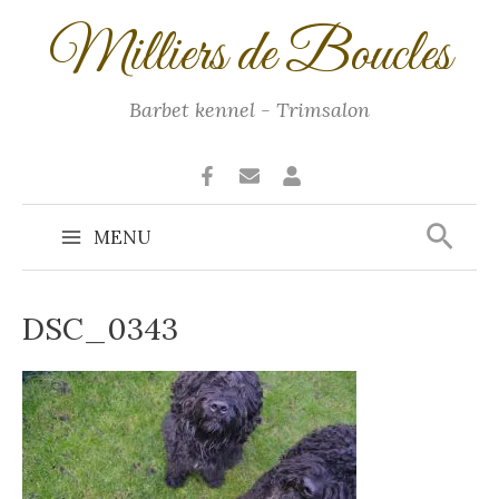
Ga
Milliers de Boucles
naar
de
inhoud
Barbet kennel - Trimsalon
Zoek
MENU
Main
Menu
DSC_0343