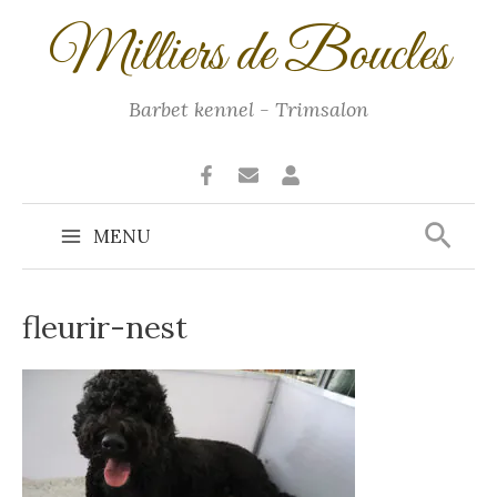
Ga
Milliers de Boucles
naar
de
inhoud
Barbet kennel - Trimsalon
Zoek
MENU
Main
Menu
fleurir-nest