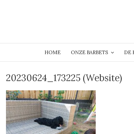
Ga
naar
de
inhoud
HOME
ONZE BARBETS
DE 
20230624_173225 (Website)