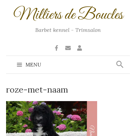
Ga
Milliers de Boucles
naar
de
inhoud
Barbet kennel - Trimsalon
Zoek
MENU
Main
Menu
roze-met-naam