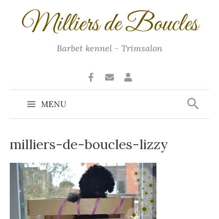
Ga
Milliers de Boucles
naar
de
inhoud
Barbet kennel - Trimsalon
Zoek
MENU
Main
Menu
milliers-de-boucles-lizzy