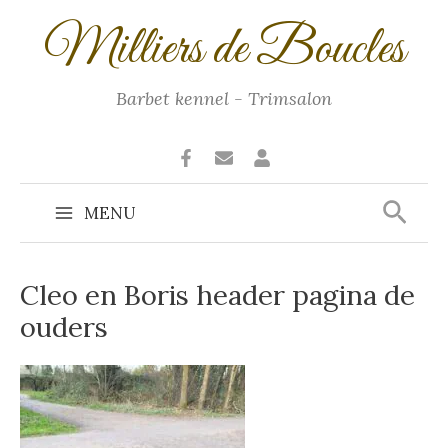
Ga
Milliers de Boucles
naar
de
inhoud
Barbet kennel - Trimsalon
Zoek
MENU
Main
Menu
Cleo en Boris header pagina de
ouders