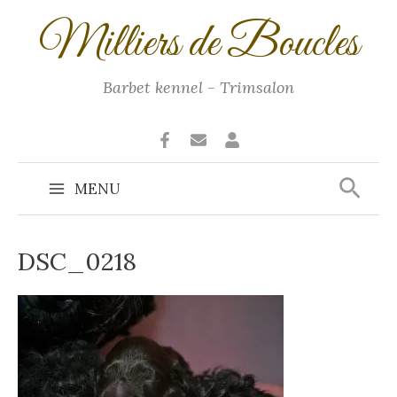
Ga
Milliers de Boucles
naar
de
inhoud
Barbet kennel - Trimsalon
Zoek
MENU
Main
Menu
DSC_0218