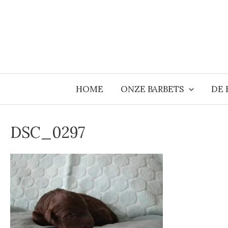
Ga
naar
de
inhoud
HOME
ONZE BARBETS
DE 
DSC_0297