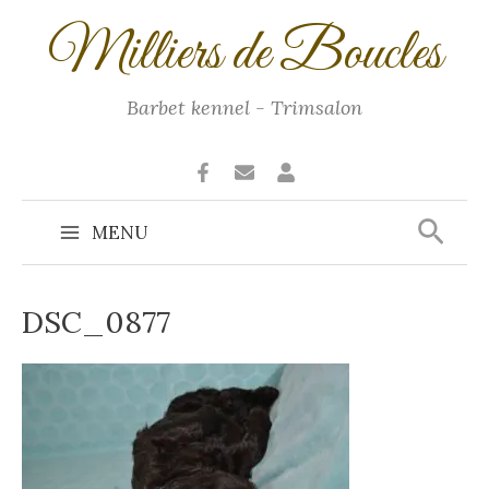
Ga
Milliers de Boucles
naar
de
inhoud
Barbet kennel - Trimsalon
Zoek
MENU
Main
Menu
DSC_0877