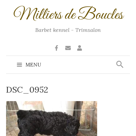
Ga
Milliers de Boucles
naar
de
inhoud
Barbet kennel - Trimsalon
Zoek
MENU
Main
Menu
DSC_0952