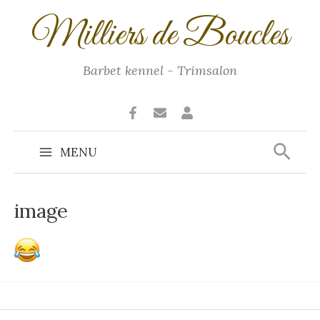
Ga
Milliers de Boucles
naar
de
inhoud
Barbet kennel - Trimsalon
Zoek
MENU
Main
Menu
image