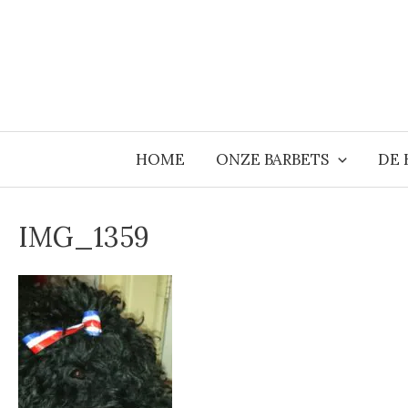
Ga
naar
de
inhoud
HOME
ONZE BARBETS
DE 
IMG_1359