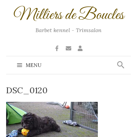
Ga
Milliers de Boucles
naar
de
inhoud
Barbet kennel - Trimsalon
Zoek
MENU
Main
Menu
DSC_0120