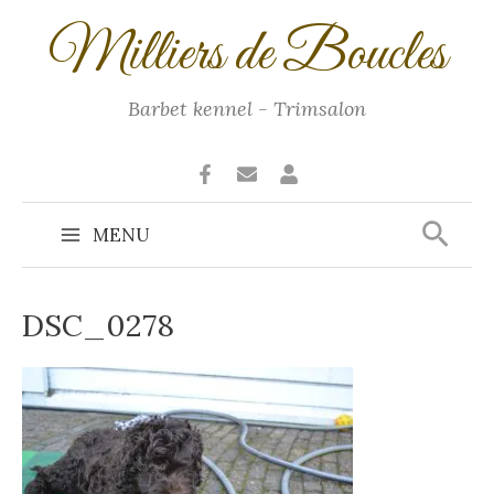
Ga
Milliers de Boucles
naar
de
inhoud
Barbet kennel - Trimsalon
Zoek
MENU
Main
Menu
DSC_0278