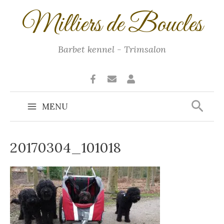
Ga
Milliers de Boucles
naar
de
inhoud
Barbet kennel - Trimsalon
Zoek
MENU
Main
Menu
20170304_101018