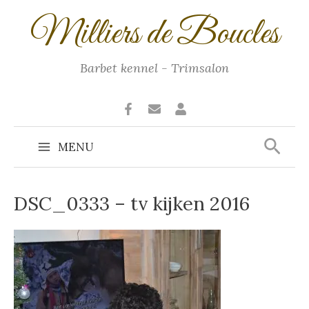
Ga
Milliers de Boucles
naar
de
inhoud
Barbet kennel - Trimsalon
Zoek
MENU
Main
Menu
DSC_0333 – tv kijken 2016